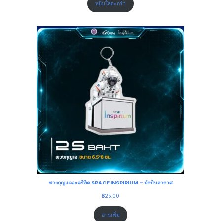
หยิบใส่ตะกร้า
พวงกุญแจอะคริลิค SPACE INSPIRIUM – นักบินอวกาศ
฿
25.00
อ่านเพิ่ม