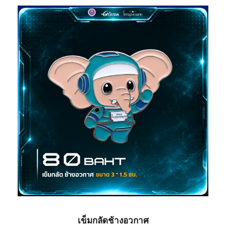
P
I
R
I
U
M
ชิ้
น
เข็มกลัดช้างอวกาศ