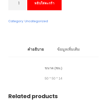
หยิบใส่ตะกร้า
น
ว
น
ก
Category:
Uncategorized
ร
ะ
เ
ป๋
า
คำอธิบาย
ข้อมูลเพิ่มเติม
ผ้
า
S
ขนาด (ซม.)
P
A
50 * 50 * 14
C
E
I
Related products
N
S