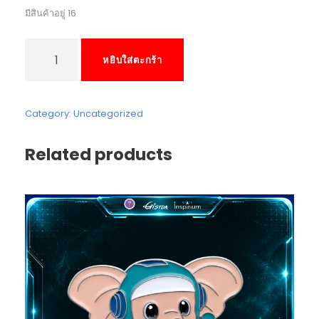
มีสินค้าอยู่ 16
จำ
หยิบใส่ตะกร้า
น
ว
น
พ
Category:
Uncategorized
ว
ง
Related products
กุ
ญ
แ
จ
อ
ะ
ค
ริ
ลิ
ค