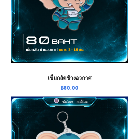
S
P
A
C
E
I
N
S
P
I
R
เข็มกลัดช้างอวกาศ
I
U
฿
80.00
M
-
นั
ก
บิ
น
อ