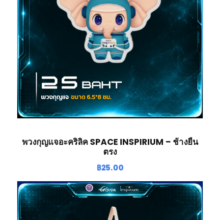
ว
ก
า
ศ
ชิ้
น
พวงกุญแจอะคริลิค SPACE INSPIRIUM – ช้างยืน
ตรง
฿
25.00