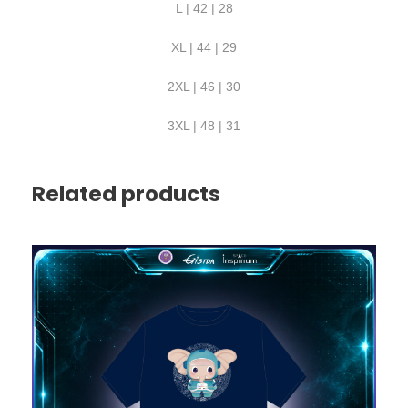
L | 42 | 28
XL | 44 | 29
2XL | 46 | 30
3XL | 48 | 31
Related products