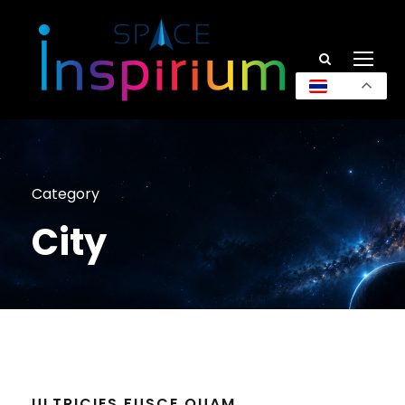
TH
Category
City
ULTRICIES FUSCE QUAM