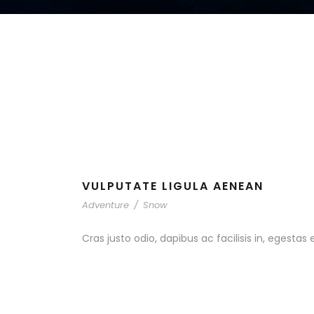
VULPUTATE LIGULA AENEAN
Adventure
/
Snow
Cras justo odio, dapibus ac facilisis in, egestas 