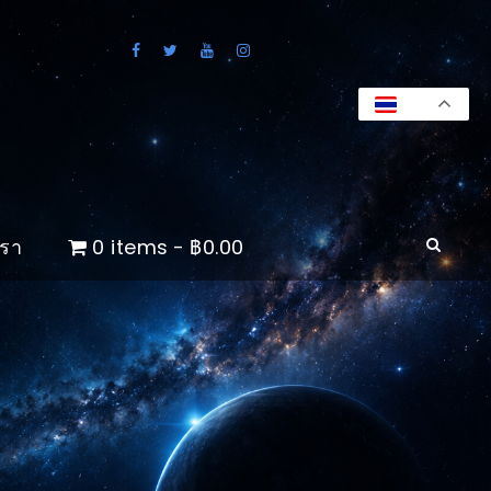
TH
เรา
0 items
฿0.00