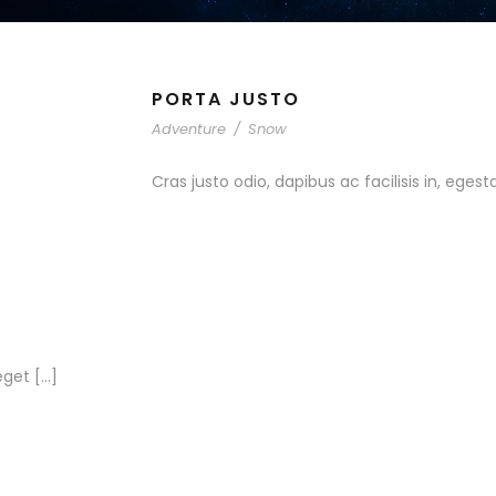
PORTA JUSTO
Adventure
/
Snow
Cras justo odio, dapibus ac facilisis in, egest
eget […]