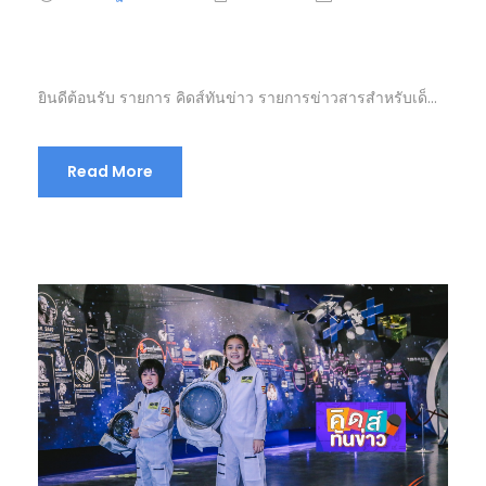
รายการ คิดส์ทันข่าว
ยินดีต้อนรับ รายการ คิดส์ทันข่าว รายการข่าวสารสำหรับเด็...
Read More