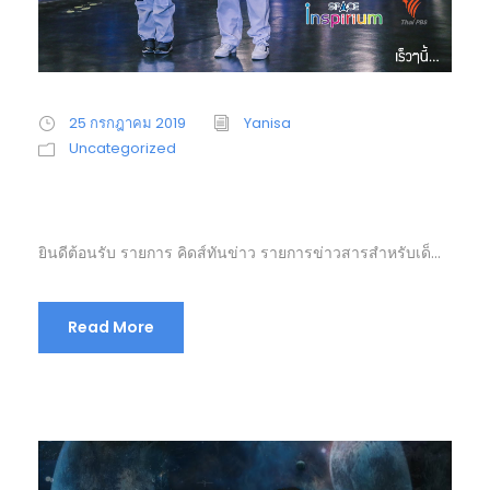
25 กรกฎาคม 2019
Yanisa
Uncategorized
รายการ คิดส์ทันข่าว
ยินดีต้อนรับ รายการ คิดส์ทันข่าว รายการข่าวสารสำหรับเด็...
Read More