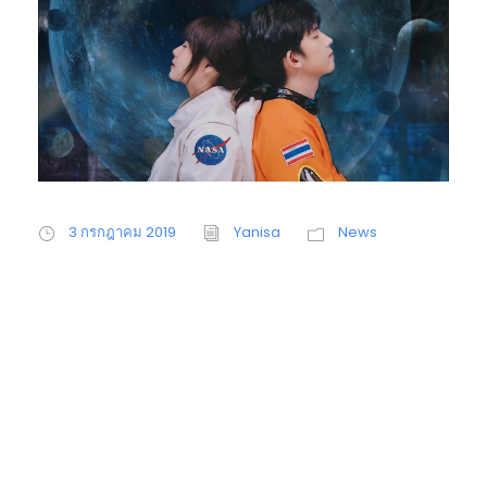
3 กรกฎาคม 2019
Yanisa
News
นาซ่าก็พาเธอกลับมา
ไม่ได้ | Kanomroo
Feat C’game [
Official MV ]