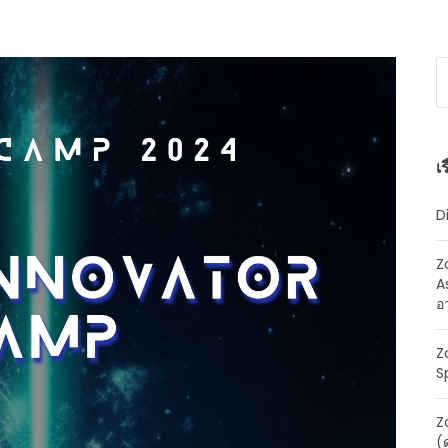
เร
D
Z
A
อ
Z
S
Z
(