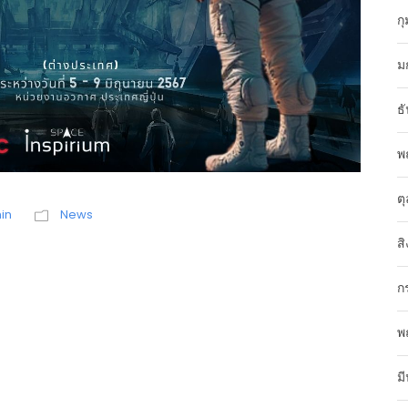
ก
ม
ธ
พ
ต
in
News
 2024 “Space
ส
Camp “
ก
พ
ม