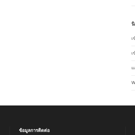
น
เข
เข
แ
W
ข้อมูลการติดต่อ