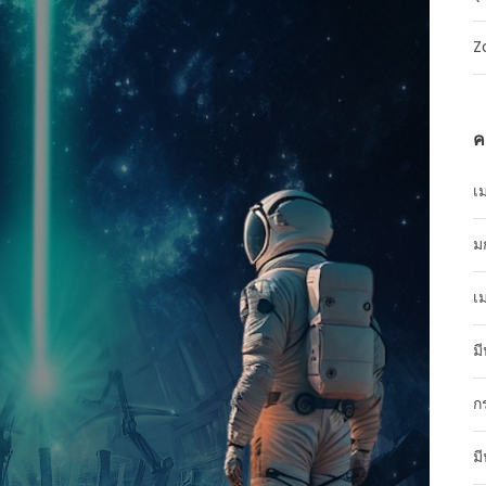
Z
ค
เ
ม
เ
ม
ก
ม