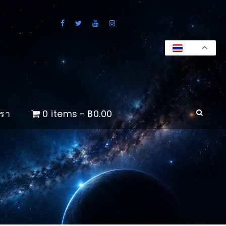
TH
เรา
0 items
฿0.00